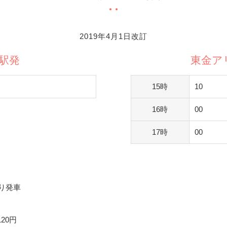
2019年4月1日改訂
駅発
東金ア
15時
10
16時
00
17時
00
り発車
20円