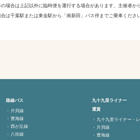
等の場合は上記以外に臨時便を運行する場合があります。主催者か
場合は千葉駅または東金駅から「南新田」バス停までご乗車くださ
路線バス
九十九里ライナー
運賃
片貝線
豊海線
九十九里ライナー・
西が丘線
片貝線
八街線
豊海線